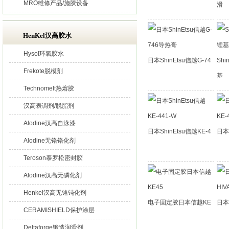
MRO维修产品/施胶设备
滑
HenKel汉高胶水
Hysol环氧胶水
日本ShinEtsu信越G-74
Shi
Frekote脱模剂
基
Technomelt热熔胶
汉高表调剂/脱脂剂
Alodine汉高自泳漆
日本ShinEtsu信越KE-4
日本S
Alodine无铬铬化剂
Teroson泰罗松密封胶
Alodine汉高无磷化剂
Henkel汉高无铬钝化剂
电子固定胶日本信越KE
日本S
CERAMISHIELD保护涂层
Deltaforge锻造润滑剂