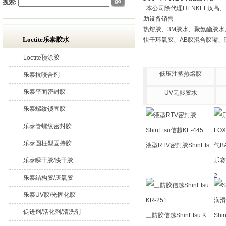
搜索:
本公司除代理HENKEL汉高、
助设备销售
热熔胶、3M胶水、聚氨酯胶水
Loctite乐泰胶水
快干环氧胶、AB胶混合胶嘴、
Loctite预涂胶
低压注塑热熔胶
乐泰抗咬合剂
乐泰平面密封胶
UV无影胶水
乐泰螺纹锁固胶
乐泰管螺纹密封胶
乐泰圆柱型固持胶
液型RTV密封胶ShinEts
乐泰瞬干胶/快干胶
乐赛
2
乐泰结构胶/厌氧胶
乐泰UV胶/光固化胶
促进剂/活化剂/清洗剂
三防胶信越ShinEtsu K
Shi