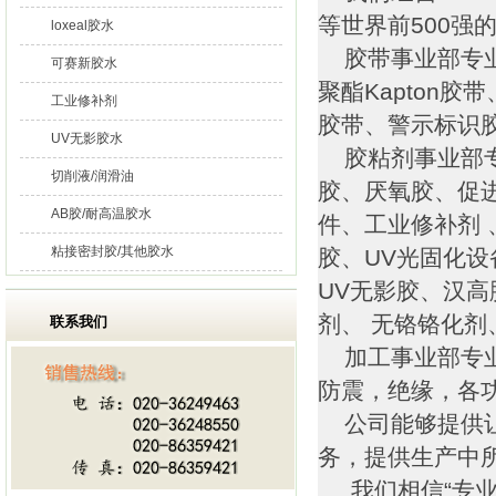
等世界前500强
loxeal胶水
胶带事业部专业
可赛新胶水
聚酯Kapton
工业修补剂
胶带、警示标识
UV无影胶水
胶粘剂事业部专
切削液/润滑油
胶、厌氧胶、促
AB胶/耐高温胶水
件、工业修补剂 
粘接密封胶/其他胶水
胶、UV光固化
UV无影胶、汉高
剂、 无铬铬化
联系我们
加工事业部专业
防震，绝缘，各
公司能够提供让
务，提供生产中
我们相信“专业