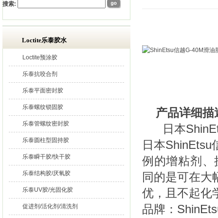
搜索:
Loctite乐泰胶水
Loctite预涂胶
乐泰抗咬合剂
乐泰平面密封胶
乐泰螺纹锁固胶
产品详细描
乐泰管螺纹密封胶
日本ShinE
乐泰圆柱型固持胶
日本ShinE
乐泰瞬干胶/快干胶
例的增粘剂、
乐泰结构胶/厌氧胶
同的是可在大
乐泰UV胶/光固化胶
优，且不起化
品牌：ShinEt
促进剂/活化剂/清洗剂