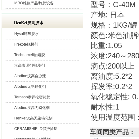
型号：G-40M
MRO维修产品/施胶设备
产地: 日本
HenKel汉高胶水
规格：1KG/罐
颜色:米色油脂
Hysol环氧胶水
比重:1.05
Frekote脱模剂
浓度:240～280
Technomelt热熔胶
滴点:200以上
汉高表调剂/脱脂剂
离油度:5.2*2
Alodine汉高自泳漆
挥发率:0.2*2
Alodine无铬铬化剂
氧化稳定性: 0.
Teroson泰罗松密封胶
耐水性:1
Alodine汉高无磷化剂
使用温度范围 :-
Henkel汉高无铬钝化剂
CERAMISHIELD保护涂层
车间同类产品：