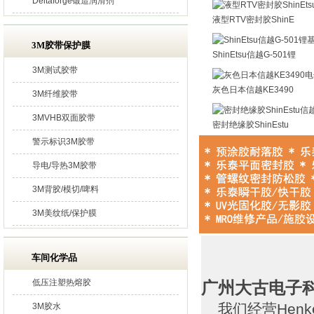
Deltaforge锻造润滑剂
液型RTV密封胶ShinE
3M胶带保护膜
ShinEtsu信越G-501锂
3M测试胶带
灰色日本信越KE3490
3M纤维胶带
3MVHB双面胶带
密封绝缘胶ShinEstu
警示标识3M胶带
导电/导热3M胶带
3M背胶/模切/啤料
3M美纹纸/保护膜
车间化学品
低压注塑热熔胶
广州大古电子
我们经营Henk
3M胶水