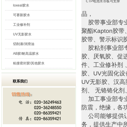
CTP电池水冷板与支撑
loxeal胶水
品，
可赛新胶水
胶带事业部专业
工业修补剂
聚酯Kapton
UV无影胶水
胶带、警示标识
切削液/润滑油
胶粘剂事业部专
AB胶/耐高温胶水
胶、厌氧胶、促
粘接密封胶/其他胶水
件、工业修补剂 
胶、UV光固化
UV无影胶、汉高
联系我们
剂、 无铬铬化
加工事业部专业
防震，绝缘，各
公司能够提供让
务，提供生产中