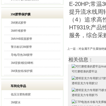
E-20HP
;常温
提升流水线周
3M胶带保护膜
（4）追求高
3M测试胶带
HT9319;
3M纤维胶带
服务，综合采购
3MVHB双面胶带
警示标识3M胶带
上一篇
：
对金属不产生腐蚀绝缘
导电/导热3M胶带
相关信息：
3M背胶/模切/啤料
3M美纹纸/保护膜
可打磨喷漆的爱牢达
透明亚克力专用胶12
车间化学品
低压注塑热熔胶
透明亚克力专用胶75
3M胶水