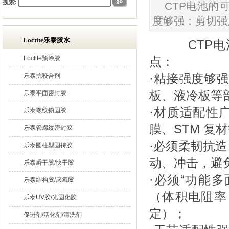
搜索:
CTP电池的
度够强：剪切强度
Loctite乐泰胶水
CTP电
Loctite预涂胶
点：
·粘接强度够强
乐泰抗咬合剂
板、液冷板等
乐泰平面密封胶
·材质适配性广：
乐泰螺纹锁固胶
膜、STM 
乐泰管螺纹密封胶
·必须柔韧抗
乐泰圆柱型固持胶
动、冲击，避
乐泰瞬干胶/快干胶
·必须“功能多
乐泰结构胶/厌氧胶
（体积电阻率
乐泰UV胶/光固化胶
定）；
促进剂/活化剂/清洗剂