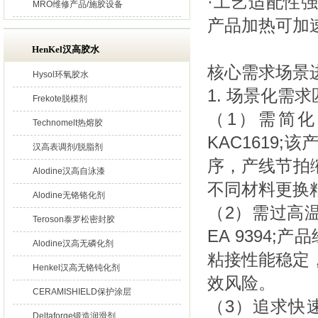
·工艺适配性
MRO维修产品/施胶设备
产品加热可加
HenKel汉高胶水
核心需求场景
Hysol环氧胶水
1. 场景化需求
Frekote脱模剂
（1）需简化
Technomelt热熔胶
KAC1619
汉高表调剂/脱脂剂
序，产线节拍
Alodine汉高自泳漆
不同材料更换
Alodine无铬铬化剂
（2）需过高温
Teroson泰罗松密封胶
EA 9394
Alodine汉高无磷化剂
粘接性能稳定
Henkel汉高无铬钝化剂
效风险。
CERAMISHIELD保护涂层
（3）追求快
Deltaforge锻造润滑剂