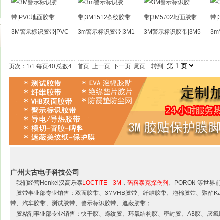
3M警示标识胶带|PVC
3m警示标识胶带|3M1
3M警示标识胶带|3M5
3m
页次：1/1 每页40 总数4 首页 上一页 下一页 尾页 转到:
广州大古电子科技公司
我们经营Henkel汉高乐泰
LOCTITE
，
3M
，
码科泰克探伤剂
、PORON 等世界
胶带事业部专业销售：双面胶带、3MVHB胶带、纤维胶带、泡棉胶带、聚酯Ka
带、汽车胶带、测试胶带、警示标识胶带、遮蔽胶带；
胶粘剂事业部专业销售：快干胶、螺纹胶、环氧结构胶、密封胶、AB胶、厌氧