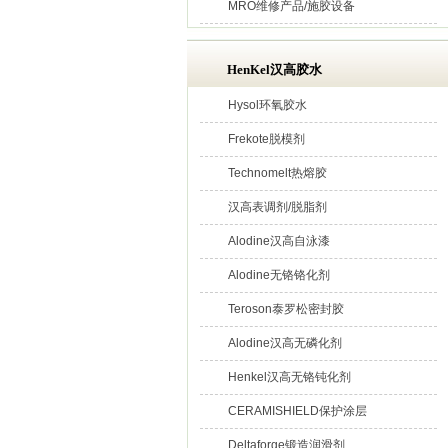
MRO维修产品/施胶设备
HenKel汉高胶水
Hysol环氧胶水
Frekote脱模剂
Technomelt热熔胶
汉高表调剂/脱脂剂
Alodine汉高自泳漆
Alodine无铬铬化剂
Teroson泰罗松密封胶
Alodine汉高无磷化剂
Henkel汉高无铬钝化剂
CERAMISHIELD保护涂层
Deltaforge锻造润滑剂