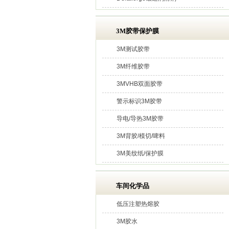
3M胶带保护膜
3M测试胶带
3M纤维胶带
3MVHB双面胶带
警示标识3M胶带
导电/导热3M胶带
3M背胶/模切/啤料
3M美纹纸/保护膜
车间化学品
低压注塑热熔胶
3M胶水