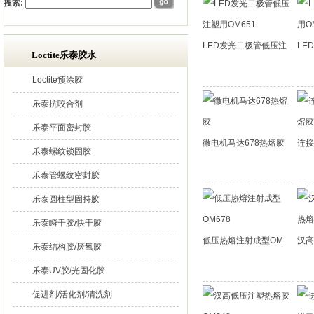
搜索:
LED发光二极管低压注
LE
Loctite乐泰胶水
Loctite预涂胶
乐泰抗咬合剂
乐泰平面密封胶
微电机马达678热熔胶
连接
乐泰螺纹锁固胶
乐泰管螺纹密封胶
乐泰圆柱型固持胶
乐泰瞬干胶/快干胶
低压热熔注射成型OM
汉高
乐泰结构胶/厌氧胶
乐泰UV胶/光固化胶
促进剂/活化剂/清洗剂