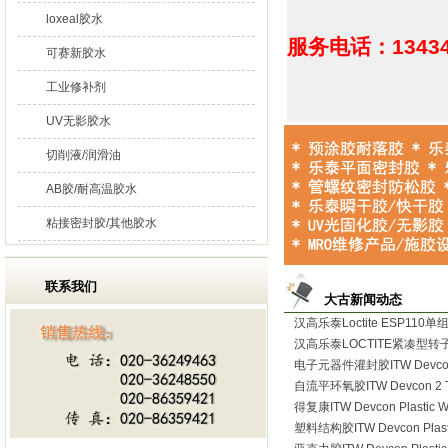
loxeal胶水
服务电话：13434
可赛新胶水
工业修补剂
UV无影胶水
切削液/润滑油
AB胶/耐高温胶水
粘接密封胶/其他胶水
联系我们
大古新闻动态
汉高乐泰Loctite ESP110单
汉高乐泰LOCTITE紧凑型转子
电子元器件灌封胶ITW Devcon 
自流平环氧胶ITW Devcon 2 T
得复康ITW Devcon Plastic 
塑料结构胶ITW Devcon Plast