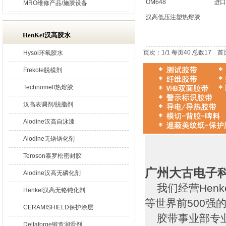
进口
MRO维修产品/施胶设备
汉高低压注塑热熔胶
HenKel汉高胶水
页次：1/1 每页40 总数17 
Hysol环氧胶水
Frekote脱模剂
Technomelt热熔胶
汉高表调剂/脱脂剂
Alodine汉高自泳漆
Alodine无铬铬化剂
Teroson泰罗松密封胶
广州大古电子
Alodine汉高无磷化剂
我们经营Henk
Henkel汉高无铬钝化剂
等世界前500强
CERAMISHIELD保护涂层
胶带事业部专业
Deltaforge锻造润滑剂