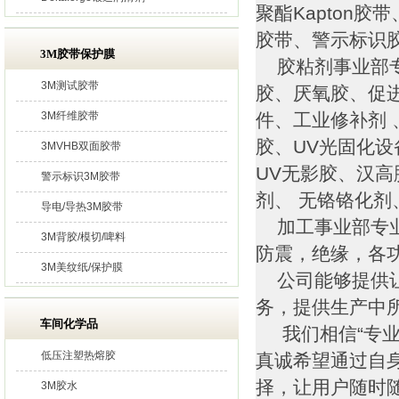
聚酯Kapton
胶带、警示标识
3M胶带保护膜
胶粘剂事业部专
3M测试胶带
胶、厌氧胶、促
3M纤维胶带
件、工业修补剂 
胶、UV光固化
3MVHB双面胶带
UV无影胶、汉高
警示标识3M胶带
剂、 无铬铬化
导电/导热3M胶带
加工事业部专业
3M背胶/模切/啤料
防震，绝缘，各
3M美纹纸/保护膜
公司能够提供让
务，提供生产中
车间化学品
我们相信“专业
低压注塑热熔胶
真诚希望通过自
择，让用户随时
3M胶水