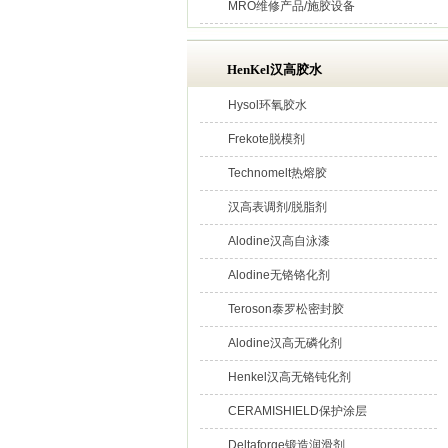
MRO维修产品/施胶设备
HenKel汉高胶水
Hysol环氧胶水
Frekote脱模剂
Technomelt热熔胶
汉高表调剂/脱脂剂
Alodine汉高自泳漆
Alodine无铬铬化剂
Teroson泰罗松密封胶
Alodine汉高无磷化剂
Henkel汉高无铬钝化剂
CERAMISHIELD保护涂层
Deltaforge锻造润滑剂