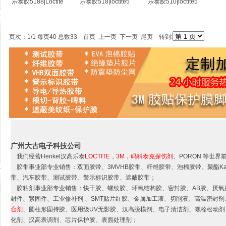
乐泰胶5188|Loctite
乐泰胶518|loctite5
乐泰胶510|loctite5
页次：1/1 每页40 总数33 首页 上一页 下一页 尾页 转到:
广州大古电子科技公司
我们经营Henkel汉高乐泰
LOCTITE
，
3M
，
码科泰克探伤剂
、PORON 等世界
胶带事业部专业销售：双面胶带、3MVHB胶带、纤维胶带、泡棉胶带、聚酯Ka
带、汽车胶带、测试胶带、警示标识胶带、遮蔽胶带；
胶粘剂事业部专业销售：快干胶、螺纹胶、环氧结构胶、密封胶、AB胶、厌氧
封件、紧固件、工业修补剂 、SMT贴片红胶、金属加工液、切削液、高温密封剂
合剂
、圆柱形固持胶、医用级UV无影胶、汉高脱模剂、电子清洁剂、螺栓松动剂、
化剂、汉高表调剂、芯片保护胶、表面处理剂；