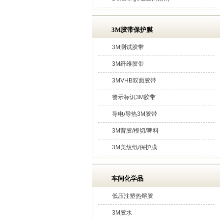
3M胶带保护膜
3M测试胶带
3M纤维胶带
3MVHB双面胶带
警示标识3M胶带
导电/导热3M胶带
3M背胶/模切/啤料
3M美纹纸/保护膜
车间化学品
低压注塑热熔胶
3M胶水