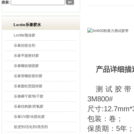
搜索:
Loctite乐泰胶水
Loctite预涂胶
乐泰抗咬合剂
乐泰平面密封胶
乐泰螺纹锁固胶
产品详细描
乐泰管螺纹密封胶
乐泰圆柱型固持胶
测试胶带主要型
乐泰瞬干胶/快干胶
3M800#
乐泰结构胶/厌氧胶
尺寸:12.7mm*
乐泰UV胶/光固化胶
包装：卷；
保质期：5年
促进剂/活化剂/清洗剂