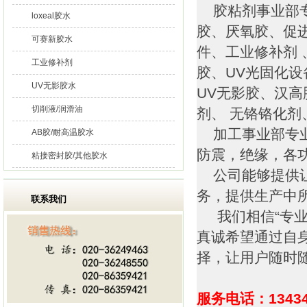
胶粘剂事业部专
loxeal胶水
胶、厌氧胶、促
可赛新胶水
件、工业修补剂 
工业修补剂
胶、UV光固化
UV无影胶水
UV无影胶、汉高
切削液/润滑油
剂、 无铬铬化
加工事业部专业
AB胶/耐高温胶水
防震，绝缘，各
粘接密封胶/其他胶水
公司能够提供让
务，提供生产中
联系我们
我们相信“专业
真诚希望通过自
择，让用户随时
服务电话：13434