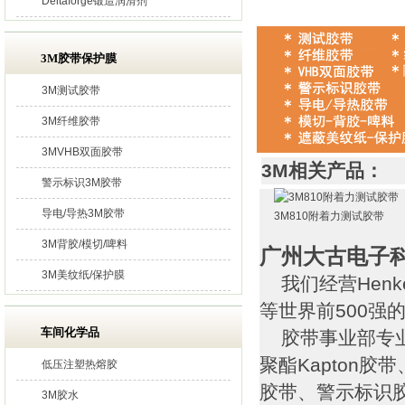
Deltaforge锻造润滑剂
3M胶带保护膜
3M测试胶带
3M纤维胶带
3MVHB双面胶带
3M相关产品：
警示标识3M胶带
导电/导热3M胶带
3M810附着力测试胶带
3M背胶/模切/啤料
广州大古电子
3M美纹纸/保护膜
我们经营Henk
等世界前500强
车间化学品
胶带事业部专业
聚酯Kapton
低压注塑热熔胶
胶带、警示标识
3M胶水