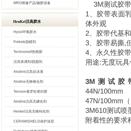
3M测试胶
MRO维修产品/施胶设备
1、胶带表面
HenKel汉高胶水
体外观
2、胶带代基和
Hysol环氧胶水
3、胶带易撕,
Frekote脱模剂
4、永久性胶带
Technomelt热熔胶
用途:无度玩具
汉高表调剂/脱脂剂
Alodine汉高自泳漆
3M测试胶
Alodine无铬铬化剂
44N/10
Teroson泰罗松密封胶
47N/100m
Alodine汉高无磷化剂
3M610测
Henkel汉高无铬钝化剂
附着性的要求
CERAMISHIELD保护涂层