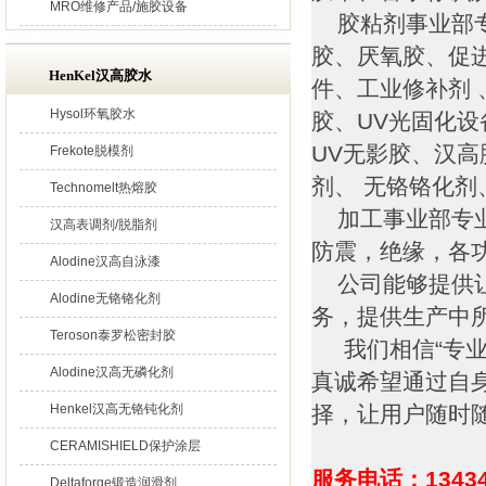
MRO维修产品/施胶设备
胶粘剂事业部专
胶、厌氧胶、促
HenKel汉高胶水
件、工业修补剂 
Hysol环氧胶水
胶、UV光固化
UV无影胶、汉高
Frekote脱模剂
剂、 无铬铬化
Technomelt热熔胶
加工事业部专业
汉高表调剂/脱脂剂
防震，绝缘，各
Alodine汉高自泳漆
公司能够提供让
Alodine无铬铬化剂
务，提供生产中
Teroson泰罗松密封胶
我们相信“专业
Alodine汉高无磷化剂
真诚希望通过自
Henkel汉高无铬钝化剂
择，让用户随时
CERAMISHIELD保护涂层
服务电话：13434
Deltaforge锻造润滑剂