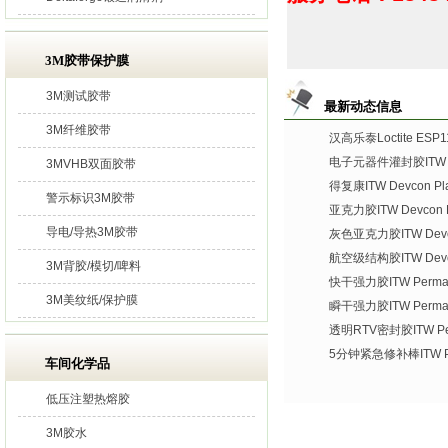
3M胶带保护膜
3M测试胶带
最新动态信息
3M纤维胶带
汉高乐泰Loctite ES
电子元器件灌封胶ITW De
3MVHB双面胶带
得复康ITW Devcon Plas
警示标识3M胶带
亚克力胶ITW Devcon Pl
导电/导热3M胶带
灰色亚克力胶ITW Devco
航空级结构胶ITW Devco
3M背胶/模切/啤料
快干强力胶ITW Permate
3M美纹纸/保护膜
瞬干强力胶ITW Permat
透明RTV密封胶ITW Per
5分钟紧急修补棒ITW Per
车间化学品
低压注塑热熔胶
3M胶水