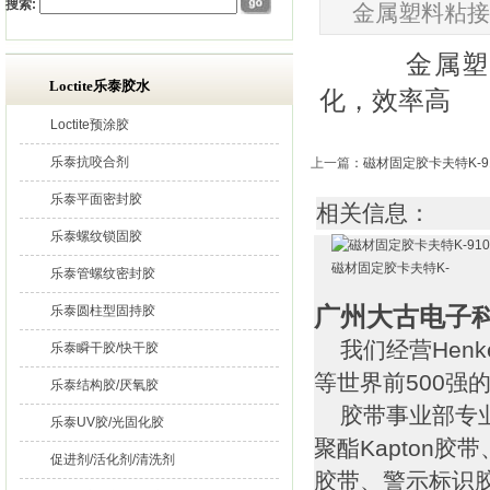
搜索:
金属塑料粘接
金属塑料粘
Loctite乐泰胶水
化，效率高
Loctite预涂胶
乐泰抗咬合剂
上一篇
：
磁材固定胶卡夫特K-9
乐泰平面密封胶
相关信息：
乐泰螺纹锁固胶
磁材固定胶卡夫特K-
乐泰管螺纹密封胶
广州大古电子
乐泰圆柱型固持胶
我们经营Henk
乐泰瞬干胶/快干胶
等世界前500强
乐泰结构胶/厌氧胶
胶带事业部专业
乐泰UV胶/光固化胶
聚酯Kapton
促进剂/活化剂/清洗剂
胶带、警示标识