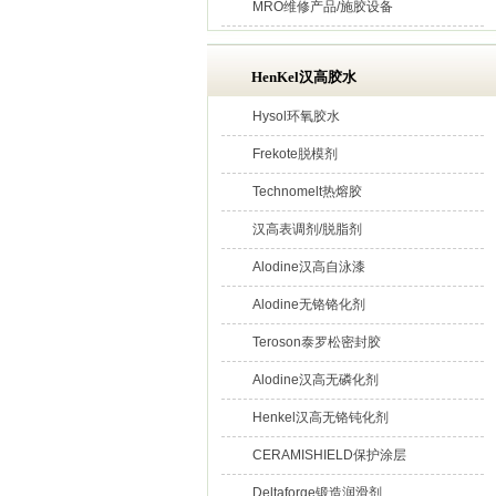
MRO维修产品/施胶设备
HenKel汉高胶水
Hysol环氧胶水
Frekote脱模剂
Technomelt热熔胶
汉高表调剂/脱脂剂
Alodine汉高自泳漆
Alodine无铬铬化剂
Teroson泰罗松密封胶
Alodine汉高无磷化剂
Henkel汉高无铬钝化剂
CERAMISHIELD保护涂层
Deltaforge锻造润滑剂