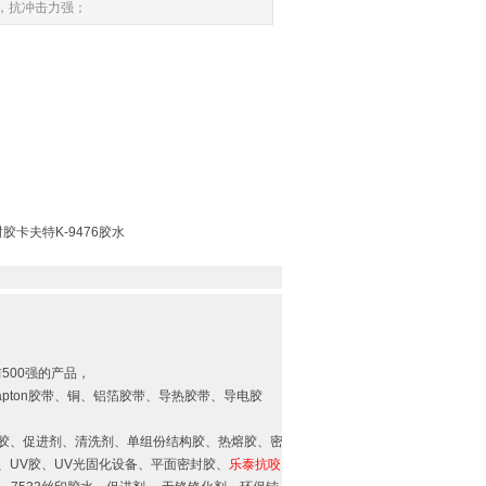
大，抗冲击力强；
；
胶卡夫特K-9476胶水
前500强的产品，
pton胶带、铜、铝箔胶带、导热胶带、导电胶
胶、促进剂、清洗剂、单组份结构胶、热熔胶、密
、UV胶、UV光固化设备、平面密封胶、
乐泰抗咬