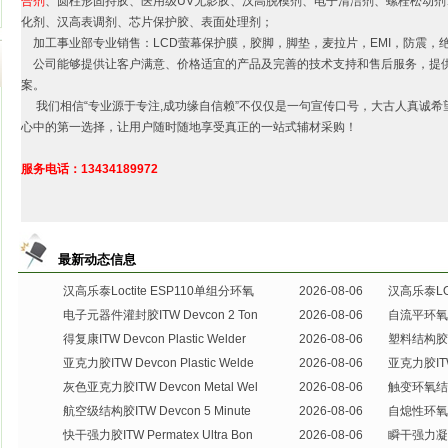
合剂
、圆柱形固持胶、医用级UV无影胶、汉高脱模剂、电子清洁剂、螺栓松动剂、
化剂、汉高表调剂、芯片保护胶、表面处理剂；
加工事业部专业销售：LCD萤幕保护膜，胶脚，脚垫，麦拉片，EMI，防震，
公司能够提供让客户满意、价格适宜的产品及完善的技术支持和售后服务，提
案。
我们相信“专业源于专注,成功缘自信赖”不仅仅是一句宣传口号，大古人真诚希
心中的第一选择，让用户随时随地享受真正的一站式辅材采购！
服务电话：13434189972
最新动态信息
汉高乐泰Loctite ESP110单组分环氧
2026-08-06
汉高乐泰L
电子元器件灌封胶ITW Devcon 2 Ton
2026-08-06
自流平环氧胶I
得复康ITW Devcon Plastic Welder
2026-08-06
塑料结构胶ITW
亚克力胶ITW Devcon Plastic Welde
2026-08-06
亚克力胶ITW 
灰色亚克力胶ITW Devcon Metal Wel
2026-08-06
触变环氧结构胶
航空级结构胶ITW Devcon 5 Minute
2026-08-06
自熄性环氧结构
快干强力胶ITW Permatex Ultra Bon
2026-08-06
瞬干强力凝胶I