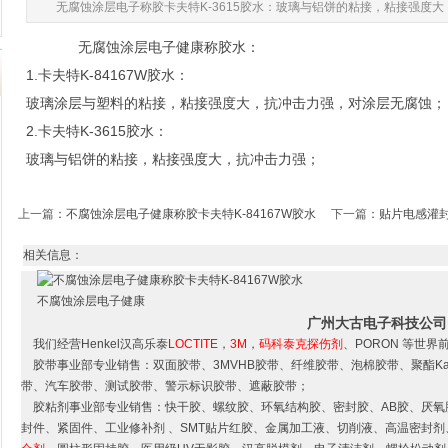
无腐蚀涂层电子称胶卡夫特K-3615胶水：玻璃与铝饼的粘接，粘接强度
无腐蚀涂层电子健康称胶水：
1.卡夫特K-84167W胶水：
玻璃涂层与塑料的粘接，粘接强度大，抗冲击力强，对涂层无腐蚀
2.卡夫特K-3615胶水：
玻璃与铝饼的粘接，粘接强度大，抗冲击力强；
上一篇
：
不腐蚀涂层电子健康称胶卡夫特K-84167W胶水
下一篇
：
贴片电感灌封
相关信息：
不腐蚀涂层电子健康
广州大古电子科技公司
我们经营Henkel汉高乐泰
LOCTITE
，
3M
，
码科泰克探伤剂
、PORON 等世界
胶带事业部专业销售：双面胶带、3MVHB胶带、纤维胶带、泡棉胶带、聚酯Ka
带、汽车胶带、测试胶带、警示标识胶带、遮蔽胶带；
胶粘剂事业部专业销售：快干胶、螺纹胶、环氧结构胶、密封胶、AB胶、厌氧
封件、紧固件、工业修补剂 、SMT贴片红胶、金属加工液、切削液、高温密封剂