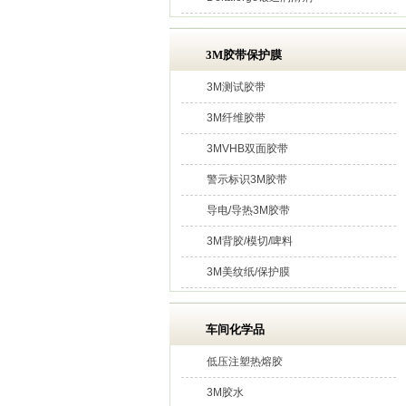
3M胶带保护膜
3M测试胶带
3M纤维胶带
3MVHB双面胶带
警示标识3M胶带
导电/导热3M胶带
3M背胶/模切/啤料
3M美纹纸/保护膜
车间化学品
低压注塑热熔胶
3M胶水