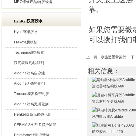
MRO维修产品/施胶设备
靠。
HenKel汉高胶水
如果您需要微
Hysol环氧胶水
可以拨打我们电话
Frekote脱模剂
Technomelt热熔胶
上一篇
：
水族造景骨架胶
下
汉高表调剂/脱脂剂
相关信息：
Alodine汉高自泳漆
Alodine无铬铬化剂
运动器材结构胶Aral
Teroson泰罗松密封胶
复合材料车身胶Aral
Alodine汉高无磷化剂
Henkel汉高无铬钝化剂
风电叶片胶Araldite
CERAMISHIELD保护涂层
航空胶Araldite 420
Deltaforge锻造润滑剂