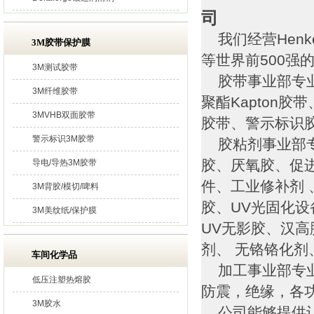
司
我们经营Henk
3M胶带保护膜
等世界前500强
3M测试胶带
胶带事业部专业
3M纤维胶带
聚酯Kapton
3MVHB双面胶带
胶带、警示标识
警示标识3M胶带
胶粘剂事业部专
胶、厌氧胶、促
导电/导热3M胶带
件、工业修补剂 
3M背胶/模切/啤料
胶、UV光固化
3M美纹纸/保护膜
UV无影胶、汉高
剂、 无铬铬化
车间化学品
加工事业部专业
低压注塑热熔胶
防震，绝缘，各
3M胶水
公司能够提供让