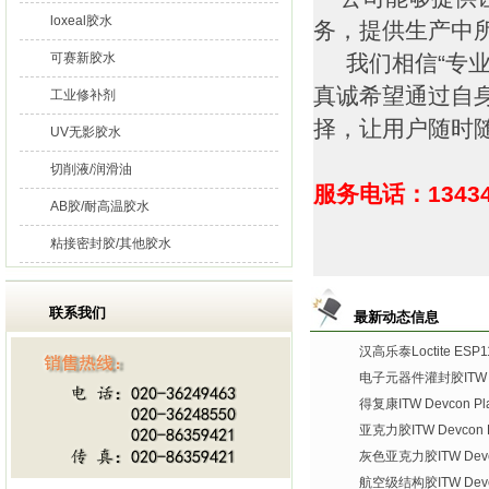
loxeal胶水
务，提供生产中
可赛新胶水
我们相信“专业
真诚希望通过自
工业修补剂
择，让用户随时
UV无影胶水
切削液/润滑油
服务电话：13434
AB胶/耐高温胶水
粘接密封胶/其他胶水
联系我们
最新动态信息
汉高乐泰Loctite ES
电子元器件灌封胶ITW De
得复康ITW Devcon Plas
亚克力胶ITW Devcon Pl
灰色亚克力胶ITW Devco
航空级结构胶ITW Devco