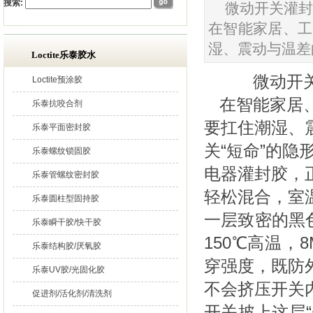
搜索:
微动开关灌封
在智能家居、工
湿、震动与温差
Loctite乐泰胶水
微动开关
Loctite预涂胶
在智能家居、
乐泰抗咬合剂
要扛住潮湿、
乐泰平面密封胶
关“短命”的隐
乐泰螺纹锁固胶
电器灌封胶，正
乐泰管螺纹密封胶
轻松混合，室
乐泰圆柱型固持胶
一层致密的黑色
乐泰瞬干胶/快干胶
150℃高温，
乐泰结构胶/厌氧胶
穿强度，既防
乐泰UV胶/光固化胶
不会挤压开关
促进剂/活化剂/清洗剂
开关披上这层