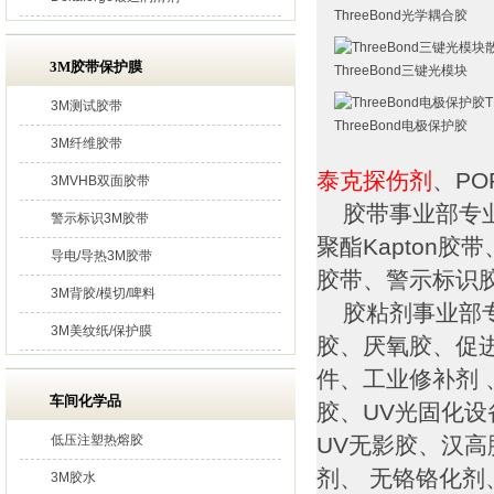
ThreeBond光学耦合胶
3M胶带保护膜
ThreeBond三键光模块
3M测试胶带
ThreeBond电极保护胶
3M纤维胶带
泰克探伤剂
、PO
3MVHB双面胶带
胶带事业部专业
警示标识3M胶带
聚酯Kapton
导电/导热3M胶带
胶带、警示标识
3M背胶/模切/啤料
胶粘剂事业部专
3M美纹纸/保护膜
胶、厌氧胶、促
件、工业修补剂 
车间化学品
胶、UV光固化
低压注塑热熔胶
UV无影胶、汉高
剂、 无铬铬化
3M胶水