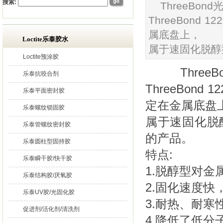
搜索:
ThreeBon
ThreeBon
属底盘上，
Loctite乐泰胶水
属于速固化脱醇
Loctite预涂胶
ThreeBo
乐泰抗咬合剂
ThreeBon
乐泰平面密封胶
定在金属底盘
乐泰螺纹锁固胶
属于速固化脱
乐泰管螺纹密封胶
的产品。
乐泰圆柱型固持胶
特点:
乐泰瞬干胶/快干胶
1.脱醇型对金
乐泰结构胶/厌氧胶
2.固化速度快
乐泰UV胶/光固化胶
3.耐热、耐寒
促进剂/活化剂/清洗剂
4.降低了低分子硅