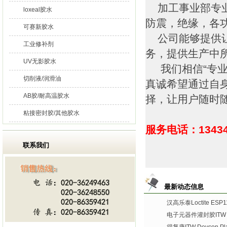
加工事业部专业
loxeal胶水
防震，绝缘，各
可赛新胶水
公司能够提供让
工业修补剂
务，提供生产中
UV无影胶水
我们相信“专业
切削液/润滑油
真诚希望通过自
AB胶/耐高温胶水
择，让用户随时
粘接密封胶/其他胶水
服务电话：13434
联系我们
最新动态信息
汉高乐泰Loctite ES
电子元器件灌封胶ITW De