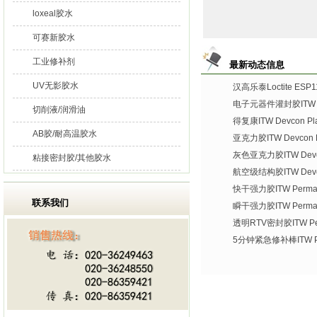
loxeal胶水
可赛新胶水
工业修补剂
最新动态信息
UV无影胶水
汉高乐泰Loctite ES
电子元器件灌封胶ITW De
切削液/润滑油
得复康ITW Devcon Plas
AB胶/耐高温胶水
亚克力胶ITW Devcon Pl
灰色亚克力胶ITW Devco
粘接密封胶/其他胶水
航空级结构胶ITW Devco
快干强力胶ITW Permate
联系我们
瞬干强力胶ITW Permat
透明RTV密封胶ITW Per
5分钟紧急修补棒ITW Per