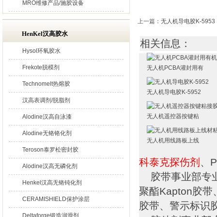
MRO维修产品/施胶设备
上一篇
：
无人机导电胶K-5953
HenKel汉高胶水
相关信息：
Hysol环氧胶水
Frekote脱模剂
无人机PCBA灌封用有
Technomelt热熔胶
无人机导电胶K-5952
汉高表调剂/脱脂剂
无人机遥控器按键粘
Alodine汉高自泳漆
Alodine无铬铬化剂
无人机用线路板上线
Teroson泰罗松密封胶
科泰克探伤剂
、P
Alodine汉高无磷化剂
胶带事业部专业
Henkel汉高无铬钝化剂
聚酯Kapton
CERAMISHIELD保护涂层
胶带、警示标识
Deltaforge锻造润滑剂