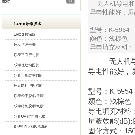
搜索:
无人机导电和
导电性能好，屏
Loctite乐泰胶水
型号：K-5954
Loctite预涂胶
颜色：浅棕色
乐泰抗咬合剂
导电填充材料：
乐泰平面密封胶
无人机导
乐泰螺纹锁固胶
导电性能好，
乐泰管螺纹密封胶
乐泰圆柱型固持胶
型号：K-5954
乐泰瞬干胶/快干胶
颜色：浅棕色
乐泰结构胶/厌氧胶
导电填充材料：A
乐泰UV胶/光固化胶
屏蔽效能(dB):9
促进剂/活化剂/清洗剂
固化方式：150/