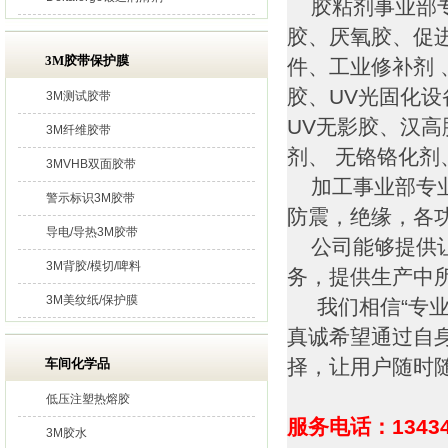
胶粘剂事业部专
胶、厌氧胶、促
3M胶带保护膜
件、工业修补剂 
胶、UV光固化
3M测试胶带
UV无影胶、汉高
3M纤维胶带
剂、 无铬铬化
3MVHB双面胶带
加工事业部专业
警示标识3M胶带
防震，绝缘，各
导电/导热3M胶带
公司能够提供让
3M背胶/模切/啤料
务，提供生产中
3M美纹纸/保护膜
我们相信“专业
真诚希望通过自
择，让用户随时
车间化学品
低压注塑热熔胶
服务电话：13434
3M胶水