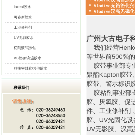
loxeal胶水
可赛新胶水
工业修补剂
广州大古电子
UV无影胶水
我们经营Henk
切削液/润滑油
等世界前500强
AB胶/耐高温胶水
胶带事业部专业
粘接密封胶/其他胶水
聚酯Kapton
胶带、警示标识
联系我们
胶粘剂事业部专
胶、厌氧胶、促
件、工业修补剂 
胶、UV光固化
UV无影胶、汉高