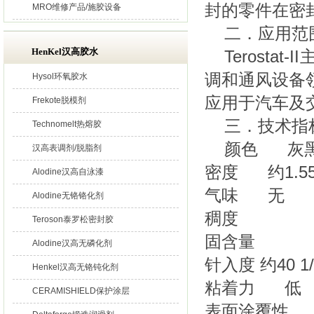
封的零件在密
MRO维修产品/施胶设备
二．应用范
HenKel汉高胶水
Terost
调和通风设备
Hysol环氧胶水
应用于汽车及
Frekote脱模剂
三．技术指
Technomelt热熔胶
颜色 灰
汉高表调剂/脱脂剂
密度 约1.55g
Alodine汉高自泳漆
气味 无
Alodine无铬铬化剂
稠度 
Teroson泰罗松密封胶
固含量 
Alodine汉高无磷化剂
针入度 约40 1
Henkel汉高无铬钝化剂
粘着力 低
CERAMISHIELD保护涂层
表面涂覆