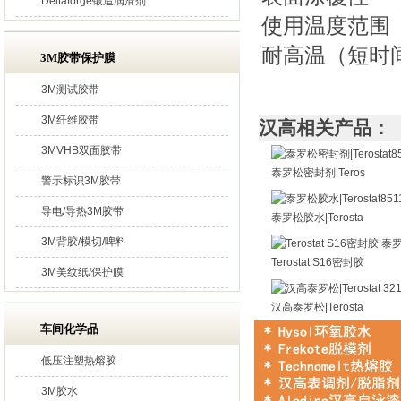
Deltaforge锻造润滑剂
使用温度范围
耐高温（短时间
3M胶带保护膜
3M测试胶带
3M纤维胶带
汉高相关产品：
3MVHB双面胶带
泰罗松密封剂|Teros
警示标识3M胶带
导电/导热3M胶带
泰罗松胶水|Terosta
3M背胶/模切/啤料
Terostat S16密封胶
3M美纹纸/保护膜
汉高泰罗松|Terosta
车间化学品
低压注塑热熔胶
3M胶水