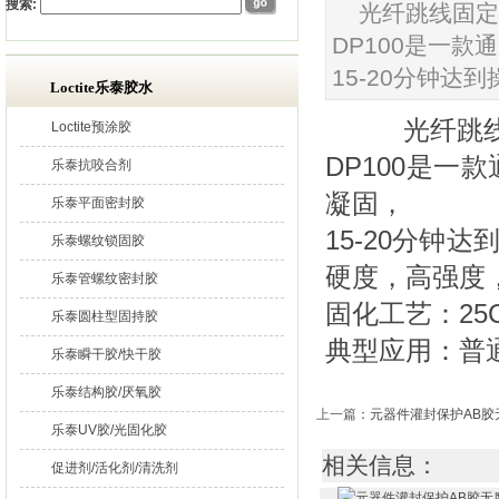
搜索:
光纤跳线固定
DP100是一
15-20分钟达
Loctite乐泰胶水
光纤跳线固
Loctite预涂胶
DP100是
乐泰抗咬合剂
凝固，
乐泰平面密封胶
15-20分钟
乐泰螺纹锁固胶
硬度，高强度
乐泰管螺纹密封胶
固化工艺：25
乐泰圆柱型固持胶
典型应用：普
乐泰瞬干胶/快干胶
乐泰结构胶/厌氧胶
上一篇
：
元器件灌封保护AB胶
乐泰UV胶/光固化胶
相关信息：
促进剂/活化剂/清洗剂