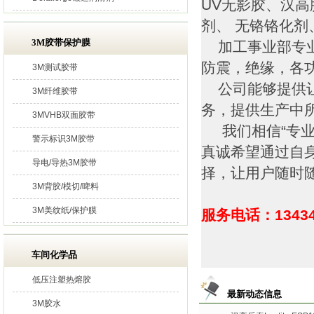
UV无影胶、汉高
剂、 无铬铬化
3M胶带保护膜
加工事业部专业
防震，绝缘，各
3M测试胶带
公司能够提供让
3M纤维胶带
务，提供生产中
3MVHB双面胶带
我们相信“专业
警示标识3M胶带
真诚希望通过自
导电/导热3M胶带
择，让用户随时
3M背胶/模切/啤料
3M美纹纸/保护膜
服务电话：13434
车间化学品
低压注塑热熔胶
最新动态信息
3M胶水