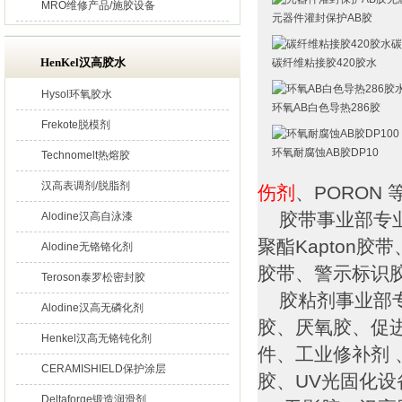
MRO维修产品/施胶设备
元器件灌封保护AB胶
HenKel汉高胶水
碳纤维粘接胶420胶水
Hysol环氧胶水
环氧AB白色导热286胶
Frekote脱模剂
环氧耐腐蚀AB胶DP10
Technomelt热熔胶
汉高表调剂/脱脂剂
伤剂
、PORON
胶带事业部专业
Alodine汉高自泳漆
聚酯Kapton
Alodine无铬铬化剂
胶带、警示标识
Teroson泰罗松密封胶
胶粘剂事业部专
Alodine汉高无磷化剂
胶、厌氧胶、促
Henkel汉高无铬钝化剂
件、工业修补剂 
CERAMISHIELD保护涂层
胶、UV光固化
Deltaforge锻造润滑剂