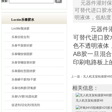
搜索:
元器件灌封保
可替代进口胶水
明液体，低粘度
Loctite乐泰胶水
元器件灌封
Loctite预涂胶
可替代进口胶
乐泰抗咬合剂
色不透明液体
乐泰平面密封胶
AB胶一旦混
乐泰螺纹锁固胶
印刷电路板上
乐泰管螺纹密封胶
乐泰圆柱型固持胶
上一篇
：
无人机支架粘接胶46
乐泰瞬干胶/快干胶
相关信息：
乐泰结构胶/厌氧胶
乐泰UV胶/光固化胶
无人机支架粘接胶46
促进剂/活化剂/清洗剂