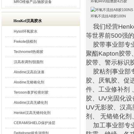
环氧94V0阻燃胶425胶
MRO维修产品/施胶设备
环氧不流挂AB胶100N
HenKel汉高胶水
我们经营Henk
Hysol环氧胶水
等世界前500强
Frekote脱模剂
胶带事业部专业
Technomelt热熔胶
聚酯Kapton
胶带、警示标识
汉高表调剂/脱脂剂
胶粘剂事业部专
Alodine汉高自泳漆
胶、厌氧胶、促
Alodine无铬铬化剂
件、工业修补剂 
Teroson泰罗松密封胶
胶、UV光固化
Alodine汉高无磷化剂
UV无影胶、汉高
Henkel汉高无铬钝化剂
剂、 无铬铬化
CERAMISHIELD保护涂层
加工事业部专业
Deltaforge锻造润滑剂