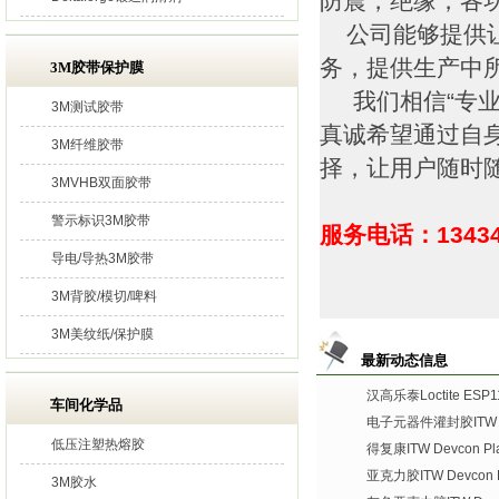
防震，绝缘，各
公司能够提供让
务，提供生产中
3M胶带保护膜
我们相信“专业
3M测试胶带
真诚希望通过自
3M纤维胶带
择，让用户随时
3MVHB双面胶带
警示标识3M胶带
服务电话：13434
导电/导热3M胶带
3M背胶/模切/啤料
3M美纹纸/保护膜
最新动态信息
汉高乐泰Loctite ES
车间化学品
电子元器件灌封胶ITW De
低压注塑热熔胶
得复康ITW Devcon Plas
亚克力胶ITW Devcon Pl
3M胶水