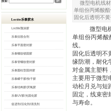
搜索:
微型电机线材
单组份丙烯酸酯
固化后透明不黄
Loctite乐泰胶水
微型电机
Loctite预涂胶
单组份丙烯酸
乐泰抗咬合剂
线。
乐泰平面密封胶
固化后透明不黄
乐泰螺纹锁固胶
缘防潮，耐化
乐泰管螺纹密封胶
对金属主塑料
乐泰圆柱型固持胶
主要用于微型
乐泰瞬干胶/快干胶
动松月兑与短
乐泰结构胶/厌氧胶
固定，线束密
乐泰UV胶/光固化胶
与寿命。
促进剂/活化剂/清洗剂