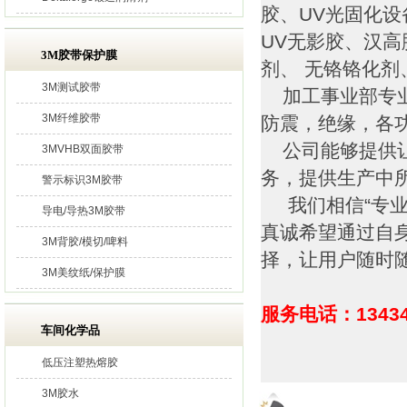
胶、UV光固化
UV无影胶、汉高
3M胶带保护膜
剂、 无铬铬化
3M测试胶带
加工事业部专业
3M纤维胶带
防震，绝缘，各
公司能够提供让
3MVHB双面胶带
务，提供生产中
警示标识3M胶带
我们相信“专业
导电/导热3M胶带
真诚希望通过自
3M背胶/模切/啤料
择，让用户随时
3M美纹纸/保护膜
服务电话：13434
车间化学品
低压注塑热熔胶
3M胶水