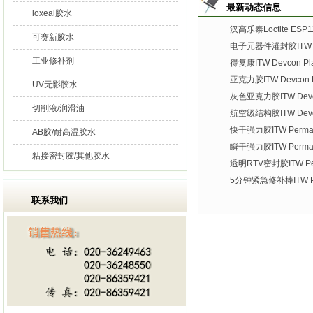
最新动态信息
loxeal胶水
汉高乐泰Loctite ES
可赛新胶水
电子元器件灌封胶ITW De
工业修补剂
得复康ITW Devcon Plas
亚克力胶ITW Devcon Pl
UV无影胶水
灰色亚克力胶ITW Devco
切削液/润滑油
航空级结构胶ITW Devco
快干强力胶ITW Permate
AB胶/耐高温胶水
瞬干强力胶ITW Permat
粘接密封胶/其他胶水
透明RTV密封胶ITW Per
5分钟紧急修补棒ITW Per
联系我们