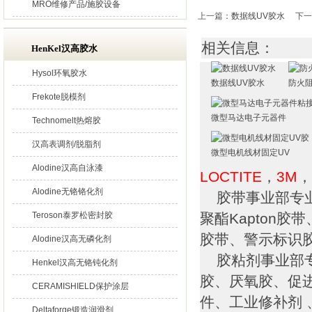
MRO维修产品/施胶设备
上一篇
：
数据线UV胶水
下一
相关信息：
HenKel汉高胶水
Hysol环氧胶水
数据线UV胶水
防火阻
Frekote脱模剂
微型马达电子元器件
Technomelt热熔胶
汉高表调剂/脱脂剂
微型电机线材固定UV
Alodine汉高自泳漆
LOCTITE
，
3M
，
Alodine无铬铬化剂
胶带事业部专业
Teroson泰罗松密封胶
聚酯Kapton
胶带、警示标识
Alodine汉高无磷化剂
胶粘剂事业部专
Henkel汉高无铬钝化剂
胶、厌氧胶、促
CERAMISHIELD保护涂层
件、工业修补剂 
Deltaforge锻造润滑剂