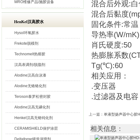
混合后外观:
MRO维修产品/施胶设备
混合后黏度(mpas
HenKel汉高胶水
固化条件:常温
导热率(W/mK):
Hysol环氧胶水
肖氏硬度:5
Frekote脱模剂
热膨胀系数(CTE
Technomelt热熔胶
Tg(℃):60
汉高表调剂/脱脂剂
相关应用：
Alodine汉高自泳漆
.变压器
Alodine无铬铬化剂
.过滤器及电容
Teroson泰罗松密封胶
Alodine汉高无磷化剂
上一篇
：
单液型扬声器中心胶HD
Henkel汉高无铬钝化剂
相关信息：
CERAMISHIELD保护涂层
Deltaforge锻造润滑剂