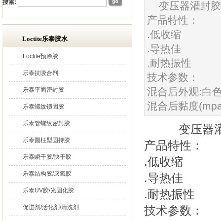
搜索:
变压器灌封胶Ara
产品特性：
.低收缩
Loctite乐泰胶水
.导热佳
Loctite预涂胶
.耐热振性
乐泰抗咬合剂
技术参数：
混合后外观:白
乐泰平面密封胶
混合后黏度(mpa
乐泰螺纹锁固胶
乐泰管螺纹密封胶
变压器灌封胶A
乐泰圆柱型固持胶
产品特性：
乐泰瞬干胶/快干胶
.低收缩
乐泰结构胶/厌氧胶
.导热佳
乐泰UV胶/光固化胶
.耐热振性
促进剂/活化剂/清洗剂
技术参数：