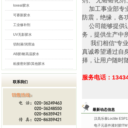
剂、 无铬铬化
loxeal胶水
加工事业部专业
可赛新胶水
防震，绝缘，各
公司能够提供让
工业修补剂
务，提供生产中
UV无影胶水
我们相信“专业
切削液/润滑油
真诚希望通过自
AB胶/耐高温胶水
择，让用户随时
粘接密封胶/其他胶水
服务电话：13434
联系我们
最新动态信息
汉高乐泰Loctite ES
电子元器件灌封胶ITW De