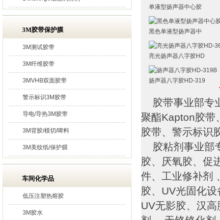
单液型扬声器中心胶
3M胶带保护膜
黑色单液型扬声器中
3M测试胶带
亮光扬声器八字胶HD
3M纤维胶带
3MVHB双面胶带
扬声器八字胶HD-319
警示标识3M胶带
胶带事业部专业
导电/导热3M胶带
聚酯Kapton
胶带、警示标识
3M背胶/模切/啤料
胶粘剂事业部专
3M美纹纸/保护膜
胶、厌氧胶、促
件、工业修补剂 
车间化学品
胶、UV光固化
低压注塑热熔胶
UV无影胶、汉高
3M胶水