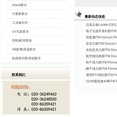
loxeal胶水
可赛新胶水
最新动态信息
工业修补剂
汉高乐泰Loctite ES
电子元器件灌封胶ITW De
UV无影胶水
得复康ITW Devcon Plas
切削液/润滑油
亚克力胶ITW Devcon Pl
AB胶/耐高温胶水
灰色亚克力胶ITW Devco
航空级结构胶ITW Devco
粘接密封胶/其他胶水
快干强力胶ITW Permate
瞬干强力胶ITW Permat
联系我们
透明RTV密封胶ITW Per
5分钟紧急修补棒ITW Per