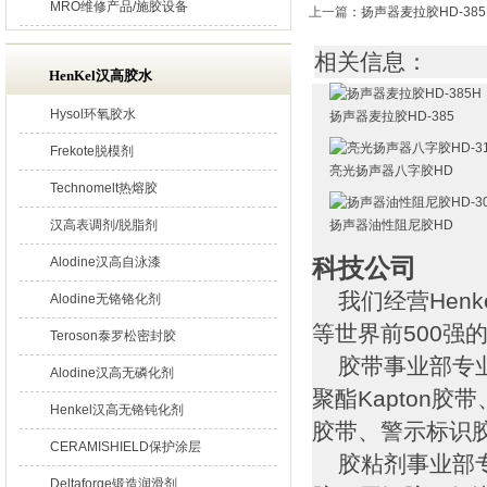
MRO维修产品/施胶设备
上一篇
：
扬声器麦拉胶HD-385
相关信息：
HenKel汉高胶水
Hysol环氧胶水
扬声器麦拉胶HD-385
Frekote脱模剂
亮光扬声器八字胶HD
Technomelt热熔胶
汉高表调剂/脱脂剂
扬声器油性阻尼胶HD
科技公司
Alodine汉高自泳漆
我们经营Henk
Alodine无铬铬化剂
等世界前500强
Teroson泰罗松密封胶
胶带事业部专业
Alodine汉高无磷化剂
聚酯Kapton
Henkel汉高无铬钝化剂
胶带、警示标识
CERAMISHIELD保护涂层
胶粘剂事业部专
Deltaforge锻造润滑剂