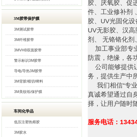
胶、厌氧胶、促
件、工业修补剂 
3M胶带保护膜
胶、UV光固化
UV无影胶、汉高
3M测试胶带
剂、 无铬铬化
3M纤维胶带
加工事业部专业
3MVHB双面胶带
防震，绝缘，各
警示标识3M胶带
公司能够提供让
导电/导热3M胶带
务，提供生产中
3M背胶/模切/啤料
我们相信“专业
3M美纹纸/保护膜
真诚希望通过自
择，让用户随时
车间化学品
服务电话：13434
低压注塑热熔胶
3M胶水