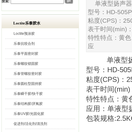
搜索:
单液型扬声器中
型号：HD-505P
粘度(CPS)：250
Loctite乐泰胶水
表干时间(min)：
Loctite预涂胶
特性特点：黄色
乐泰抗咬合剂
应
乐泰平面密封胶
单液型扬声
乐泰螺纹锁固胶
型号：HD-505
乐泰管螺纹密封胶
粘度(CPS)：25
乐泰圆柱型固持胶
表干时间(min)
乐泰瞬干胶/快干胶
特性特点：黄
乐泰结构胶/厌氧胶
应用：单液型
乐泰UV胶/光固化胶
包装规格:2.5K
促进剂/活化剂/清洗剂