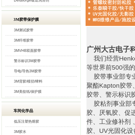
Deltaforge锻造润滑剂
3M胶带保护膜
3M测试胶带
3M纤维胶带
广州大古电子
3MVHB双面胶带
我们经营Henk
警示标识3M胶带
等世界前500强
导电/导热3M胶带
胶带事业部专业
3M背胶/模切/啤料
聚酯Kapton
3M美纹纸/保护膜
胶带、警示标识
胶粘剂事业部专
车间化学品
胶、厌氧胶、促
件、工业修补剂 
低压注塑热熔胶
胶、UV光固化
3M胶水