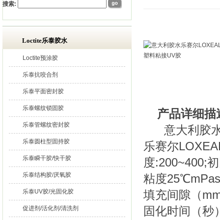
搜索:
Loctite乐泰胶水
Loctite预涂胶
乐泰抗咬合剂
乐泰平面密封胶
乐泰螺纹锁固胶
产品详细描
乐泰管螺纹密封胶
意大利胶水乐赛
乐泰圆柱型固持胶
乐赛尔LOXEA
乐泰瞬干胶/快干胶
度:200~40
乐泰结构胶/厌氧胶
粘度25℃mPas
乐泰UV胶/光固化胶
填充间隙（mm）：
固化时间（秒）：
促进剂/活化剂/清洗剂