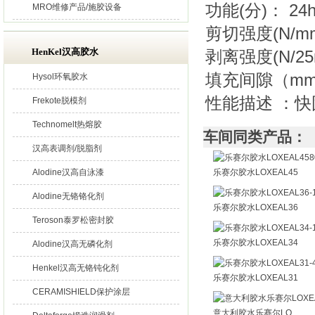
功能(分)： 24
MRO维修产品/施胶设备
剪切强度(N/mm
HenKel汉高胶水
剥离强度(N/25
填充间隙（mm
Hysol环氧胶水
性能描述 ：快固
Frekote脱模剂
Technomelt热熔胶
车间同类产品：
汉高表调剂/脱脂剂
Alodine汉高自泳漆
乐赛尔胶水LOXEAL45
Alodine无铬铬化剂
乐赛尔胶水LOXEAL36
Teroson泰罗松密封胶
乐赛尔胶水LOXEAL34
Alodine汉高无磷化剂
Henkel汉高无铬钝化剂
乐赛尔胶水LOXEAL31
CERAMISHIELD保护涂层
意大利胶水乐赛尔LO