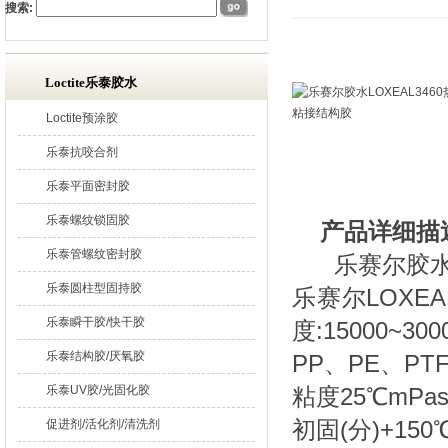
搜索:
Loctite乐泰胶水
Loctite预涂胶
乐泰抗咬合剂
乐泰平面密封胶
乐泰螺纹锁固胶
产品详细描
乐泰管螺纹密封胶
乐赛尔胶水LO
乐泰圆柱型固持胶
乐赛尔LOXEA
乐泰瞬干胶/快干胶
度:15000~3
乐泰结构胶/厌氧胶
PP、PE、PTF
乐泰UV胶/光固化胶
粘度25℃mPas
初固(分)+150
促进剂/活化剂/清洗剂