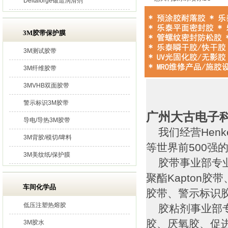
Deltaforge锻造润滑剂
3M胶带保护膜
3M测试胶带
3M纤维胶带
3MVHB双面胶带
警示标识3M胶带
广州大古电子
导电/导热3M胶带
我们经营Henk
3M背胶/模切/啤料
等世界前500强
3M美纹纸/保护膜
胶带事业部专业
聚酯Kapton
车间化学品
胶带、警示标识
低压注塑热熔胶
胶粘剂事业部专
胶、厌氧胶、促
3M胶水