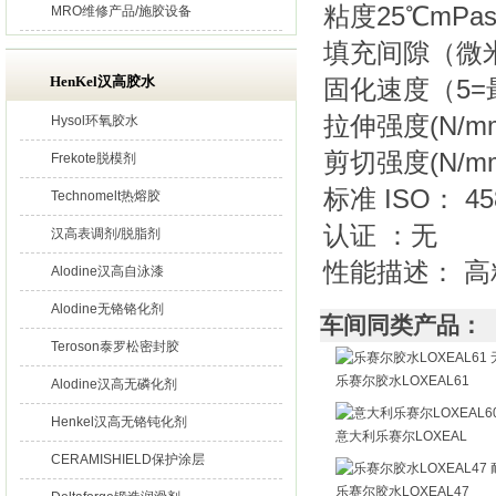
粘度25℃mPas：
MRO维修产品/施胶设备
填充间隙（微米）
HenKel汉高胶水
固化速度（5=
拉伸强度(N/mm
Hysol环氧胶水
剪切强度(N/mm
Frekote脱模剂
标准 ISO： 4
Technomelt热熔胶
认证 ：无
汉高表调剂/脱脂剂
性能描述： 高
Alodine汉高自泳漆
Alodine无铬铬化剂
车间同类产品：
Teroson泰罗松密封胶
乐赛尔胶水LOXEAL61
Alodine汉高无磷化剂
Henkel汉高无铬钝化剂
意大利乐赛尔LOXEAL
CERAMISHIELD保护涂层
乐赛尔胶水LOXEAL47