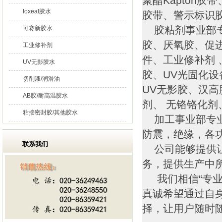
聚酯Kapton
loxeal胶水
胶带、警示标识
胶粘剂事业部专
可赛新胶水
胶、厌氧胶、促
工业修补剂
件、工业修补剂 
UV无影胶水
胶、UV光固化
切削液/润滑油
UV无影胶、汉高
AB胶/耐高温胶水
剂、 无铬铬化
粘接密封胶/其他胶水
加工事业部专业
防震，绝缘，各
联系我们
公司能够提供让
务，提供生产中
我们相信“专业
真诚希望通过自
择，让用户随时