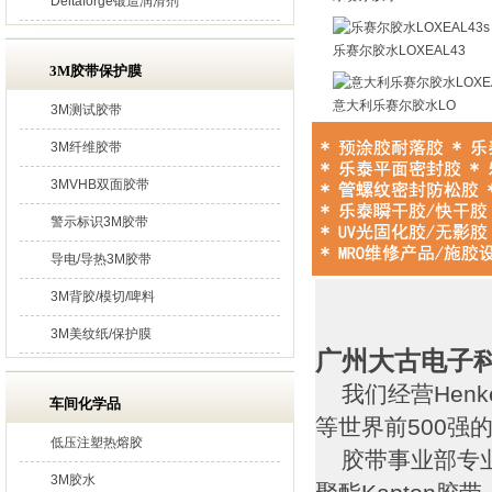
Deltaforge锻造润滑剂
乐赛尔胶水LOXEAL43
3M胶带保护膜
意大利乐赛尔胶水LO
3M测试胶带
3M纤维胶带
3MVHB双面胶带
警示标识3M胶带
导电/导热3M胶带
3M背胶/模切/啤料
3M美纹纸/保护膜
广州大古电子
我们经营Henk
车间化学品
等世界前500强
低压注塑热熔胶
胶带事业部专业
3M胶水