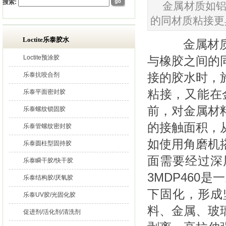
搜索:
金属材质如
的同材质粘接更
Loctite乐泰胶水
金属材质
Loctite预涂胶
与橡胶之间的
接的胶水时，
乐泰抗咬合剂
粘接，又能在
乐泰平面密封胶
前，对金属材
乐泰螺纹锁固胶
的接触面积，
乐泰管螺纹密封胶
如使用角磨机
乐泰圆柱型固持胶
面需要经过深
乐泰瞬干胶/快干胶
3MDP46
乐泰结构胶/厌氧胶
下固化，形成
乐泰UV胶/光固化胶
料、金属、玻
促进剂/活化剂/清洗剂