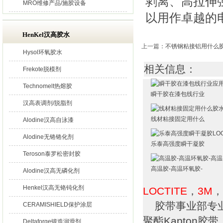
剥离、高拉伸
MRO维修产品/施胶设备
以用作卓越的
HenKel汉高胶水
上一篇
：
不锈钢粘接铝用什么
Hysol环氧胶水
相关信息：
Frekote脱模剂
Technomelt热熔胶
瞬干胶在漆包线行业
汉高表调剂/脱脂剂
线材粘接固定用什么
Alodine汉高自泳漆
Alodine无铬铬化剂
乐泰高强度瞬干凝胶
Teroson泰罗松密封胶
高温胶-高温环氧胶-
Alodine汉高无磷化剂
Henkel汉高无铬钝化剂
LOCTITE
，
3M
，
胶带事业部专业
CERAMISHIELD保护涂层
聚酯Kapton
Deltaforge锻造润滑剂