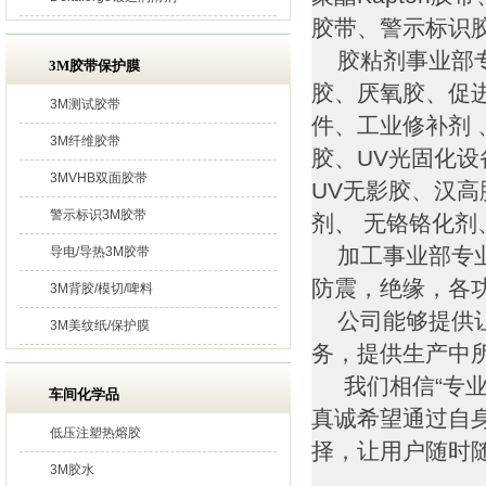
胶带、警示标识
胶粘剂事业部专
3M胶带保护膜
胶、厌氧胶、促
3M测试胶带
件、工业修补剂 
3M纤维胶带
胶、UV光固化
3MVHB双面胶带
UV无影胶、汉高
警示标识3M胶带
剂、 无铬铬化
加工事业部专业
导电/导热3M胶带
防震，绝缘，各
3M背胶/模切/啤料
公司能够提供让
3M美纹纸/保护膜
务，提供生产中
我们相信“专业
车间化学品
真诚希望通过自
低压注塑热熔胶
择，让用户随时
3M胶水