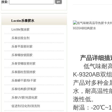
搜索:
Loctite乐泰胶水
Loctite预涂胶
乐泰抗咬合剂
乐泰平面密封胶
乐泰螺纹锁固胶
产品详细描
乐泰管螺纹密封胶
低气味耐高温导
乐泰圆柱型固持胶
K-9320A
乐泰瞬干胶/快干胶
产品对多种金
乐泰结构胶/厌氧胶
水，耐高温性
乐泰UV胶/光固化胶
激性低。
耐温：-20
促进剂/活化剂/清洗剂