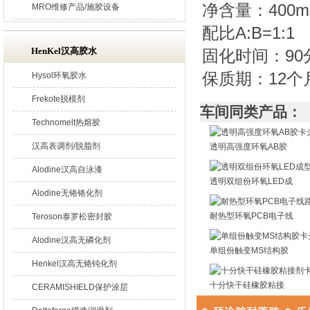
净含量：400
MRO维修产品/施胶设备
配比A:B=1
HenKel汉高胶水
固化时间：9
保质期：12个
Hysol环氧胶水
Frekote脱模剂
车间同类产品：
Technomelt热熔胶
汉高表调剂/脱脂剂
透明高强度环氧AB胶
Alodine汉高自泳漆
透明双组份环氧LED成
Alodine无铬铬化剂
耐热型环氧PCB电子线
Teroson泰罗松密封胶
Alodine汉高无磷化剂
单组份触变MS结构胶
Henkel汉高无铬钝化剂
十分快干硅橡胶粘接
CERAMISHIELD保护涂层