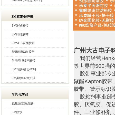
Deltaforge锻造润滑剂
3M胶带保护膜
3M测试胶带
3M纤维胶带
3MVHB双面胶带
广州大古电子
警示标识3M胶带
我们经营Henk
导电/导热3M胶带
等世界前500强
3M背胶/模切/啤料
胶带事业部专业
3M美纹纸/保护膜
聚酯Kapton
胶带、警示标识
车间化学品
胶粘剂事业部专
胶、厌氧胶、促
低压注塑热熔胶
件、工业修补剂 
3M胶水